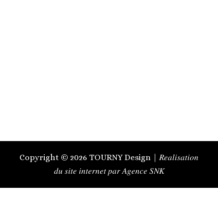
Copyright © 2026 TOURNY Design | 𝑅𝑒𝑎𝑙𝑖𝑠𝑎𝑡𝑖𝑜𝑛
𝑑𝑢 𝑠𝑖𝑡𝑒 𝑖𝑛𝑡𝑒𝑟𝑛𝑒𝑡 𝑝𝑎𝑟 𝐴𝑔𝑒𝑛𝑐𝑒 𝑆𝑁𝐾