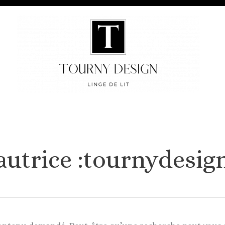
autrice :tournydesig