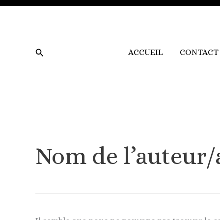
Aller
Rechercher :
au
contenu
Rechercher
ACCUEIL
CONTACT
Nom de l’auteur/