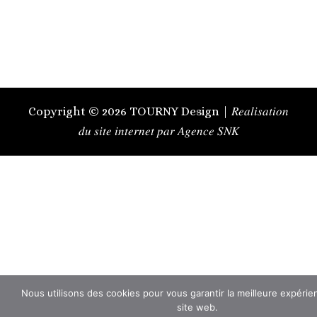
Copyright © 2026 TOURNY Design | 𝑅𝑒𝑎𝑙𝑖𝑠𝑎𝑡𝑖𝑜𝑛
𝑑𝑢 𝑠𝑖𝑡𝑒 𝑖𝑛𝑡𝑒𝑟𝑛𝑒𝑡 𝑝𝑎𝑟 𝐴𝑔𝑒𝑛𝑐𝑒 𝑆𝑁𝐾
Nous utilisons des cookies pour vous garantir la meilleure expérie
site web.