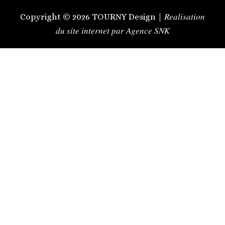
Copyright © 2026 TOURNY Design | 𝑅𝑒𝑎𝑙𝑖𝑠𝑎𝑡𝑖𝑜𝑛
𝑑𝑢 𝑠𝑖𝑡𝑒 𝑖𝑛𝑡𝑒𝑟𝑛𝑒𝑡 𝑝𝑎𝑟 𝐴𝑔𝑒𝑛𝑐𝑒 𝑆𝑁𝐾